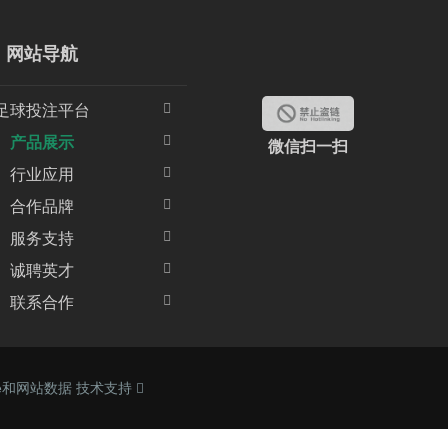
网站导航
足球投注平台
产品展示
微信扫一扫
行业应用
合作品牌
服务支持
诚聘英才
联系合作
ie和网站数据
技术支持