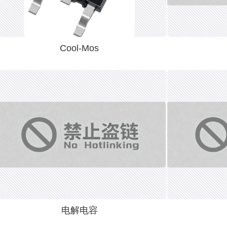
Cool-Mos
电解电容