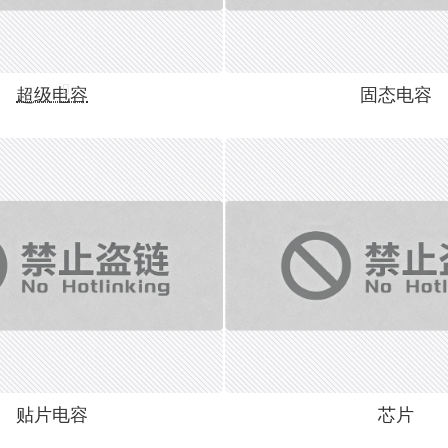
超级电容
固态电容
贴片电容
芯片