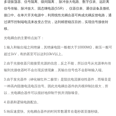
多谐振荡器、信号隔离、级间隔离 、
脉冲
放大电路、数字仪表、远距离
信号传输、脉冲放大、
固态继电器
(SSR）、仪器仪表、通信设备及微机
接口中。在
单片开关电源
中，利用线性光耦合器可构成光耦
反馈电路
，通
过调节控制端电流来改变占空比，达到精密稳压目的，实现信号接收转
移。
光电耦合的主要特点如下：
1.输入和输出端之间绝缘，其绝缘电阻一般都大于10000MΩ，耐压一般可
超过1kV，有的甚至可以达到10kV以上。
2.由于光接收器只能接受光源的信息，反之不能，所以信号从光源单向传
输到光接收器时不会出现反馈现象，其输出信号也不会影响输入端。
3.由于发光器件（砷化镓红外二极管）是阻抗电流驱动性器件，而噪音是
一种高内阻微电流电压信号。因此光电耦合器件的共模抑制比很大，所
以，光电耦合器件可以很好地抑制干扰并消除噪音。
4.容易和逻辑电路配合。
5.响应速度快。光电耦合器件的时间常数通常在毫秒甚至微秒级。