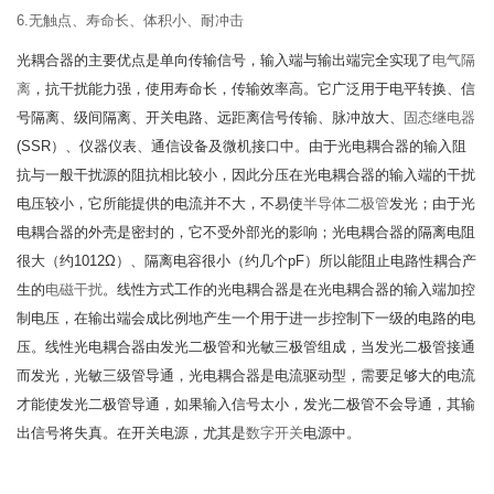
6.无触点、寿命长、体积小、耐冲击
光耦合器的主要优点是单向传输信号，输入端与输出端完全实现了
电气隔
离
，抗干扰能力强，使用寿命长，传输效率高。它广泛用于电平转换、信
号隔离、级间隔离、开关电路、远距离信号传输、脉冲放大、
固态继电器
(SSR）、仪器仪表、通信设备及微机接口中。由于光电耦合器的输入阻
抗与一般干扰源的阻抗相比较小，因此分压在光电耦合器的输入端的干扰
电压较小，它所能提供的电流并不大，不易使
半导体二极管
发光；由于光
电耦合器的外壳是密封的，它不受外部光的影响；光电耦合器的隔离电阻
很大（约1012Ω）、隔离电容很小（约几个pF）所以能阻止电路性耦合产
生的
电磁干扰
。线性方式工作的光电耦合器是在光电耦合器的输入端加控
制电压，在输出端会成比例地产生一个用于进一步控制下一级的电路的电
压。线性光电耦合器由发光二极管和光敏三极管组成，当发光二极管接通
而发光，光敏三级管导通，光电耦合器是电流驱动型，需要足够大的电流
才能使发光二极管导通，如果输入信号太小，发光二极管不会导通，其输
出信号将失真。在开关电源，尤其是
数字开关
电源中。