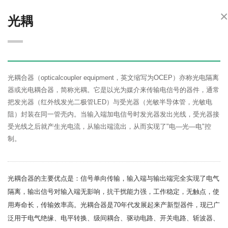
×
光耦
光耦合器（opticalcoupler equipment，英文缩写为OCEP）亦称光电隔离
器或光电耦合器，简称光耦。它是以光为媒介来传输电信号的器件，通常
把发光器（红外线发光二极管LED）与受光器（光敏半导体管，光敏电
阻）封装在同一管壳内。当输入端加电信号时发光器发出光线，受光器接
受光线之后就产生光电流，从输出端流出，从而实现了"电—光—电"控
制。
光耦合器的主要优点是：信号单向传输，输入端与输出端完全实现了电气
隔离，输出信号对输入端无
影响，抗干扰能力强，工作稳定，无触点，使
用寿命长，传输效率高。光耦合器是70年代发展起来产新型器件，现已广
泛用于电气绝缘、电平转换、级间耦合、
驱动电路
、开关电路、斩波器、