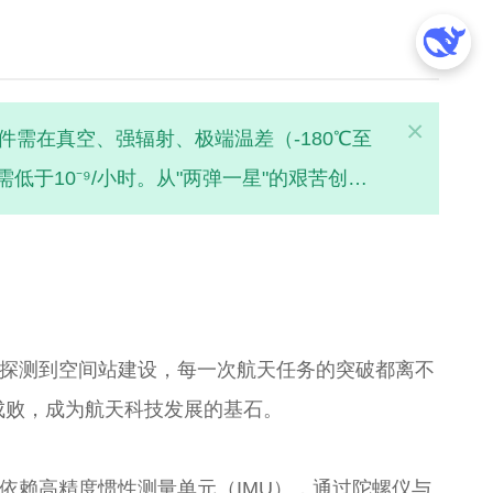
关
×
需在真空、强辐射、极端温差（-180℃至
闭
于10⁻⁹/小时。从"两弹一星"的艰苦创业
极限的执着追求。
探测到空间站建设，每一次航天任务的突破都离不
成败，成为航天科技发展的基石。
依赖高精度惯性测量单元（IMU），通过陀螺仪与