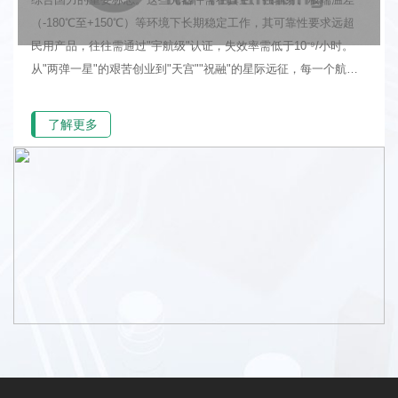
（-180℃至+150℃）等环境下长期稳定工作，其可靠性要求远超
民用产品，往往需通过"宇航级"认证，失效率需低于10⁻⁹/小时。
从"两弹一星"的艰苦创业到"天宫""祝融"的星际远征，每一个航天
里程碑背后，都凝聚着无数科研人员对电子元器件可靠性极限的执
着追求。
了解更多