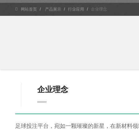
网站首页
产品展示
行业应用
企业理念
企业理念
足球投注平台，宛如一颗璀璨的新星，在新材料领