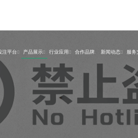
投注平台
产品展示
行业应用
合作品牌
新闻动态
服务