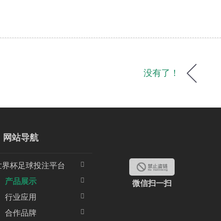
没有了！
网站导航
6世界杯足球投注平台
产品展示
微信扫一扫
行业应用
合作品牌