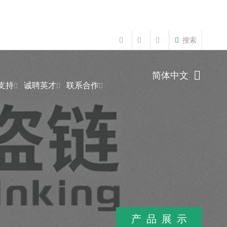
搜索
简体中文
支持
诚聘英才
联系合作
产品展示