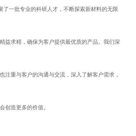
汇聚了一批专业的科研人才，不断探索新材料的无限
精益求精，确保为客户提供最优质的产品。我们深
也注重与客户的沟通与交流，深入了解客户需求，
会创造更多的价值。