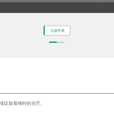
元器件类
域绽放着独特的光芒。