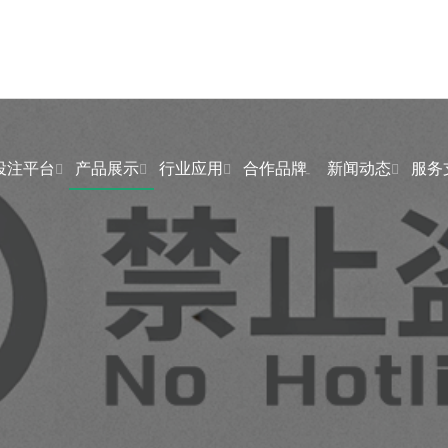
投注平台
产品展示
行业应用
合作品牌
新闻动态
服务