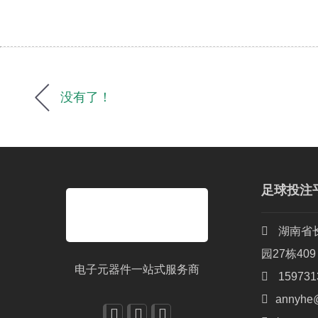
没有了！
足球投注
湖南省
园27栋409
电子元器件一站式服务商
159731
annyhe