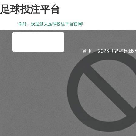
足球投注平台
你好，欢迎进入足球投注平台官网!
首页
2026世界杯足球