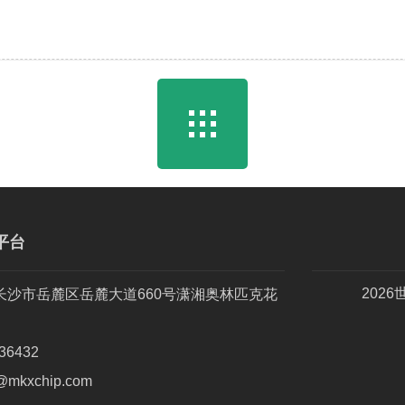
平台
202
长沙市岳麓区岳麓大道660号潇湘奥林匹克花
36432
@mkxchip.com