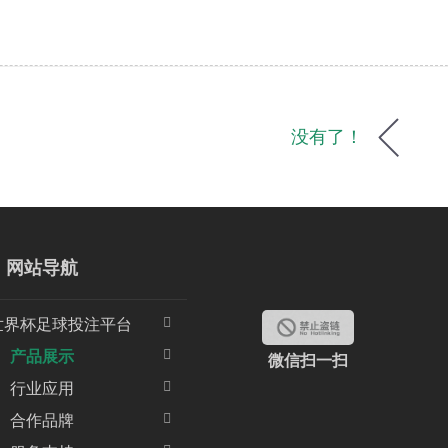
没有了！
网站导航
6世界杯足球投注平台
产品展示
微信扫一扫
行业应用
合作品牌