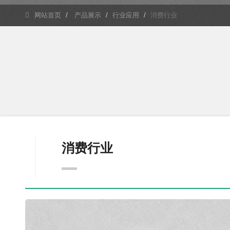
网站首页
产品展示
行业应用
消费行业
消费行业