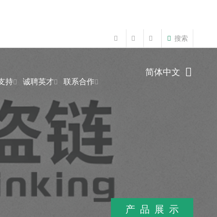
搜索
简体中文
支持
诚聘英才
联系合作
产品展示