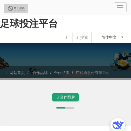
切
换
足球投注平台
导
航
搜索
简体中文
网站首页
合作品牌
合作品牌
广和通股份有限公司
合作品牌