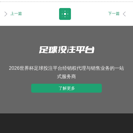
上一篇
下一篇
足球投注平台
2026世界杯足球投注平台经销权代理与销售业务的一站
式服务商
了解更多