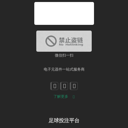
微信扫一扫
电子元器件一站式服务商
了解更多
足球投注平台