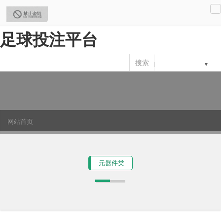
足球投注平台
搜索
网站首页
产品展示
元器件类
元器件类