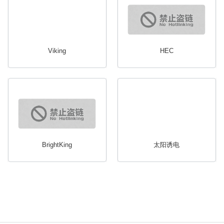
Viking
HEC
BrightKing
太阳诱电