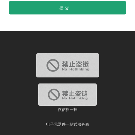
提 交
微信扫一扫
电子元器件一站式服务商