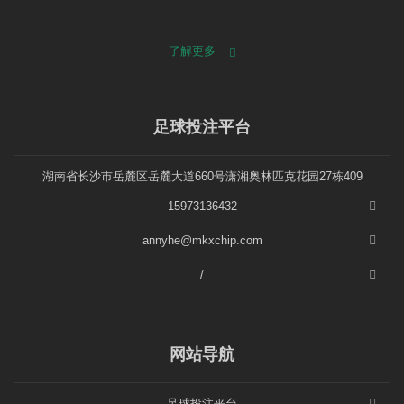
了解更多
足球投注平台
湖南省长沙市岳麓区岳麓大道660号潇湘奥林匹克花园27栋409
15973136432
annyhe@mkxchip.com
/
网站导航
足球投注平台