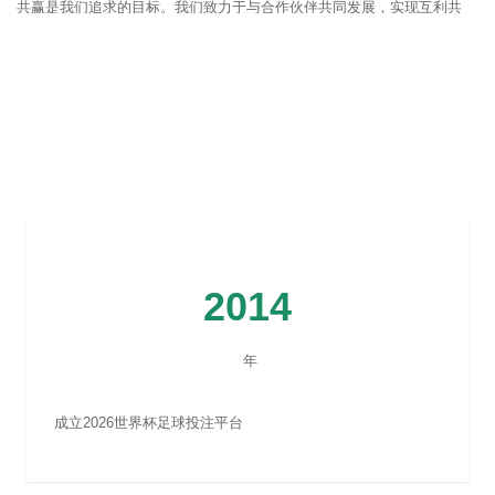
共赢是我们追求的目标。我们致力于与合作伙伴共同发展，实现互利共
赢。在推动自身发展的同时，也为社会创造更多的价值。
未来，足球投注平台将继续秉承企业理念，不断开拓创新，为新材料行业
的发展贡献自己的力量。
2014
年
成立2026世界杯足球投注平台