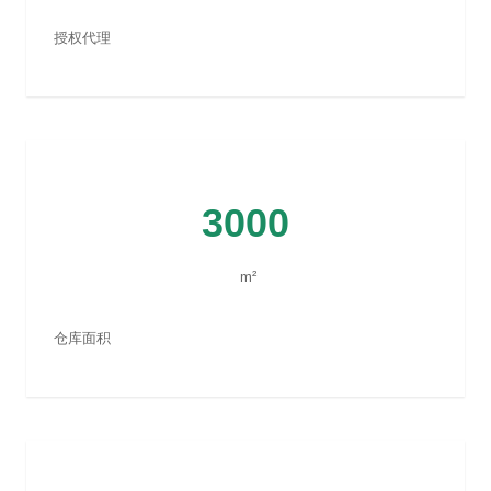
授权代理
3000
m²
仓库面积