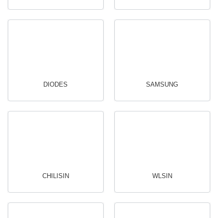
DIODES
SAMSUNG
CHILISIN
WLSIN